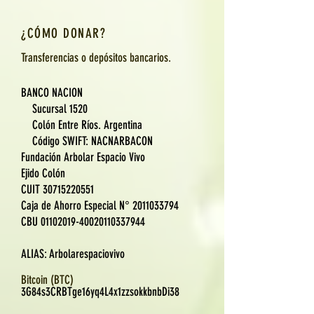
¿CÓMO DONAR?
Transferencias o
depósitos
bancarios.
BANCO NACION
Sucursal 1520
Colón Entre Ríos. Argentina
Código SWIFT: NACNARBACON
Fundación Arbolar Espacio Vivo
Ejido Colón
​CUIT
30715220551
Caja de Ahorro Especial N°
2011033794
CBU
01102019
-40020110337944
ALIAS: Arbolarespaciovivo
Bitcoin (BTC)
3G84s3CRBTge16yq4L4x1zzsokkbnbDi38