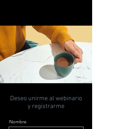
Haz clic en "Editar texto" o doble clic en el
cuadro de texto para personalizarlo.
Deseo unirme al webinario
y registrarme
Nombre