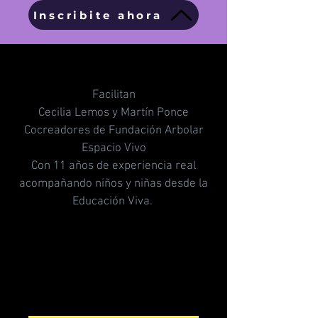
Inscribite ahora
Facilitan
Cecilia Lemos y Martín Ponce
Cocreadores de Fundación Arbolar
Espacio Vivo
Con 11 años de experiencia real
acompañando niños y niñas desde la
Educación Viva.
Presenta a los relatores del webinario
destacando su trayectoria profesional. Haz clic en
"Editar texto" o doble clic en el cuadro de texto
para agregar tu contenido.