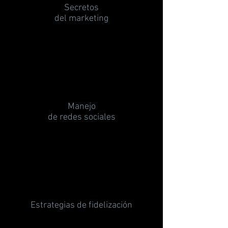
Secretos
del marketing
Agrega tu propio contenido a este párrafo.
Haz clic en "Editar texto" o doble clic en el
cuadro de texto para personalizarlo.
Manejo
de redes sociales
Agrega tu propio contenido a este párrafo.
Haz clic en "Editar texto" o doble clic en el
cuadro de texto para personalizarlo.
Estrategias de fidelización
Agrega tu propio contenido a este párrafo.